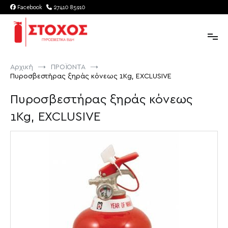
Παράλειψη
Facebook
27410 85910
στο
περιεχόμενο
Στόχος | Πυροσβεστικά Είδη
ΣΤΟΧΟΣ πυροσβεστικά είδη στην Κόρινθο
Αρχική
ΠΡΟΪΟΝΤΑ
Πυροσβεστήρας ξηράς κόνεως 1Kg, EXCLUSIVE
Πυροσβεστήρας ξηράς κόνεως
1Kg, EXCLUSIVE