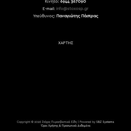
Κινητό:
6944 367090
E-mail:
info@stoxosp.gr
Υπεύθυνος:
Παναγιώτης Πάστρας
ΧΑΡΤΗΣ
Copyright © 2026 Στόχος Πυροσβεστικά Είδη | Powered by
SBZ Systems
Όροι Χρήσης & Προσωπικά Δεδομένα