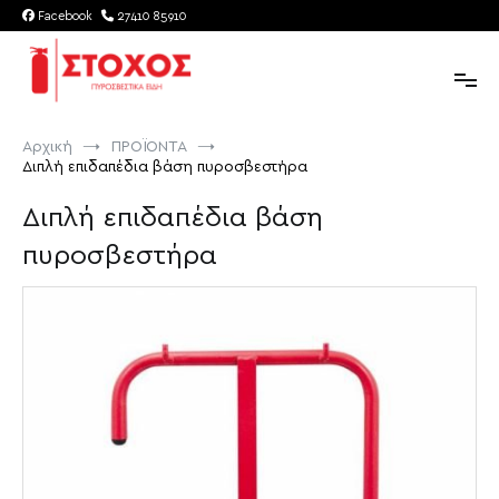
Παράλειψη
Facebook
27410 85910
στο
περιεχόμενο
Στόχος | Πυροσβεστικά Είδη
ΣΤΟΧΟΣ πυροσβεστικά είδη στην Κόρινθο
Αρχική
ΠΡΟΪΟΝΤΑ
Διπλή επιδαπέδια βάση πυροσβεστήρα
Διπλή επιδαπέδια βάση
πυροσβεστήρα