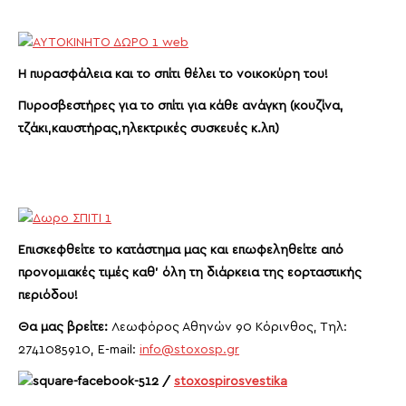
Η πυρασφάλεια και το σπίτι θέλει το νοικοκύρη του!
Πυροσβεστήρες για το σπίτι για κάθε ανάγκη (κουζίνα,
τζάκι,καυστήρας,ηλεκτρικές συσκευές κ.λπ)
Επισκεφθείτε το κατάστημα μας και επωφεληθείτε από
προνομιακές τιμές καθ’ όλη τη διάρκεια της εορταστικής
περιόδου!
Θα μας βρείτε:
Λεωφόρος Αθηνών 90 Κόρινθος, Τηλ:
2741085910, E-mail:
info@stoxosp.gr
/
stoxospirosvestika