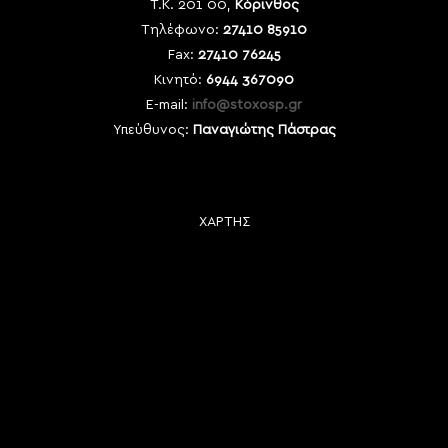
Τ.Κ. 201 00,
Κόρινθος
Τηλέφωνο:
27410 85910
Fax:
27410 76245
Κινητό:
6944 367090
E-mail:
info@stoxosp.gr
Υπεύθυνος:
Παναγιώτης Πάστρας
ΧΑΡΤΗΣ