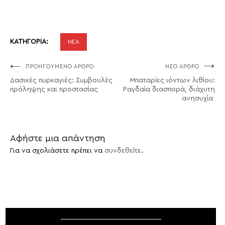
ΚΑΤΗΓΟΡΊΑ:
ΝΕΑ
ΠΡΟΗΓΟΎΜΕΝΟ ΆΡΘΡΟ
ΝΈΟ ΆΡΘΡΟ
Πλοήγηση
Δασικές πυρκαγιές: Συμβουλές
Μπαταρίες ιόντων λιθίου:
άρθρων
πρόληψης και προστασίας
Ραγδαία διασπορά, διάχυτη
ανησυχία
Αφήστε μια απάντηση
Για να σχολιάσετε πρέπει να
συνδεθείτε
.